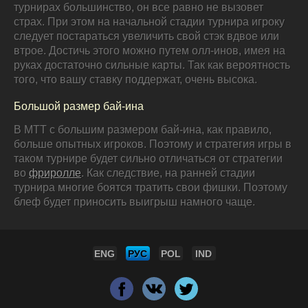
турнирах большинство, он все равно не вызовет
страх. При этом на начальной стадии турнира игроку
следует постараться увеличить свой стэк вдвое или
втрое. Достичь этого можно путем олл-инов, имея на
руках достаточно сильные карты. Так как вероятность
того, что вашу ставку поддержат, очень высока.
Большой размер бай-ина
В MTT с большим размером бай-ина, как правило,
больше опытных игроков. Поэтому и стратегия игры в
таком турнире будет сильно отличаться от стратегии
во
фриролле
. Как следствие, на ранней стадии
турнира многие боятся тратить свои фишки. Поэтому
блеф будет приносить выигрыш намного чаще.
ENG
РУС
POL
IND