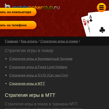
рать на компьютере
рать на телефоне
Главная
/
Как играть
/
Стратегии игры в покер
/
Стратегии игры в покер
Стратегия игры в безлимитный Холдем
Cтратегия игры в Fixed Limit Holdem
Стратегия игры в S’n’G (Сит энд Гоу)
Стратегия игры в MTT
Стратегия игры в MTT
Стратегия игры в покер в турнирах МТТ