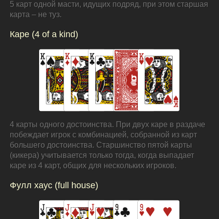
5 карт одной масти, идущих подряд, при этом старшая
карта – не туз.
Каре (4 of a kind)
4 карты одного достоинства. При двух каре в раздаче
побеждает игрок с комбинацией, собранной из карт
большего достоинства. Старшинство пятой карты
(кикера) учитывается только тогда, когда выпадает
каре из 4 карт, общих для нескольких игроков.
Фулл хаус (full house)