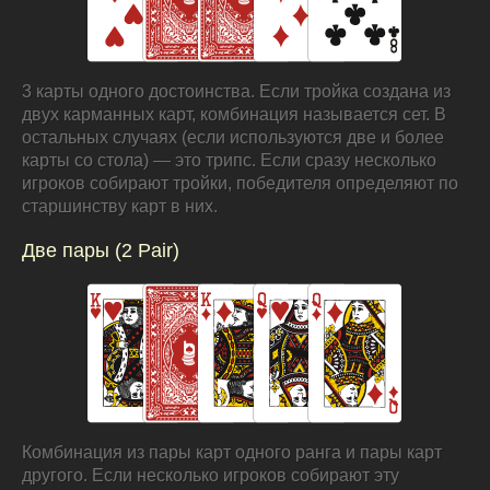
3 карты одного достоинства. Если тройка создана из
двух карманных карт, комбинация называется сет. В
остальных случаях (если используются две и более
карты со стола) — это трипс. Если сразу несколько
игроков собирают тройки, победителя определяют по
старшинству карт в них.
Две пары (2 Pair)
Комбинация из пары карт одного ранга и пары карт
другого. Если несколько игроков собирают эту