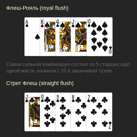
Флеш-Рояль (royal flush)
Самая сильная комбинация состоит из 5 старших карт
одной масти, начиная с 10 и заканчивая тузом.
Стрит Флеш (straight flush)