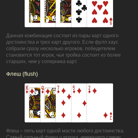
Данная комбинация состоит из пары карт одного
достоинства и трех карт другого. Если фулл хаус
собрали сразу несколько игроков, победителем
становится тот игрок, чья тройка состоит из более
старших, чем у соперника карт.
Флеш (flush)
Флеш – пять карт одной масти любого достоинства.
Самый сильный флеш у игрока, имеющего самую