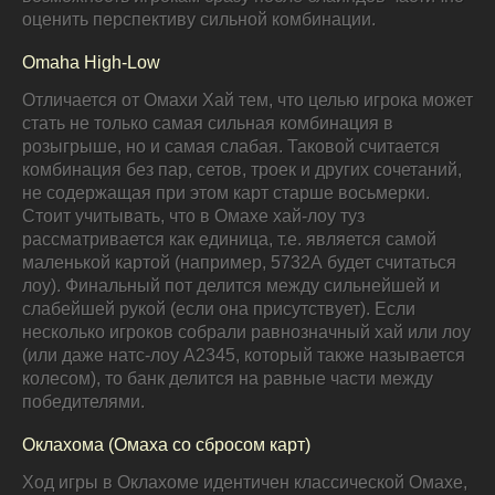
оценить перспективу сильной комбинации.
Omaha High-Low
Отличается от Омахи Хай тем, что целью игрока может
стать не только самая сильная комбинация в
розыгрыше, но и самая слабая. Таковой считается
комбинация без пар, сетов, троек и других сочетаний,
не содержащая при этом карт старше восьмерки.
Стоит учитывать, что в Омахе хай-лоу туз
рассматривается как единица, т.е. является самой
маленькой картой (например, 5732А будет считаться
лоу). Финальный пот делится между сильнейшей и
слабейшей рукой (если она присутствует). Если
несколько игроков собрали равнозначный хай или лоу
(или даже натс-лоу А2345, который также называется
колесом), то банк делится на равные части между
победителями.
Оклахома (Омаха со сбросом карт)
Ход игры в Оклахоме идентичен классической Омахе,