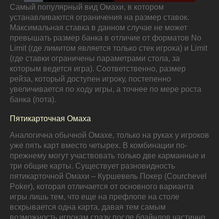
Самый популярный вид Омахи, в котором
устанавливаются ограничения на размер ставок.
Максимальная ставка в данном случае не может
превышать размер банка в отличие от форматов No
Limit (где лимитом является только стек игрока) и Limit
(где ставки ограничены параметрами стола, за
которым ведется игра). Соответственно, размер
рейза, который доступен игроку, постепенно
увеличивается по ходу игры, а точнее по мере роста
банка (пота).
Пятикарточная Омаха
Аналогична обычной Омахе, только на руках у игроков
уже пять карт вместо четырех. В комбинации по-
прежнему могут участвовать только две карманные и
три общие карты. Существует разновидность
пятикарточной Омахи – Куршевель Покер (Courchevel
Poker), которая отличается от основного варианта
игры лишь тем, что еще на префлопе на столе
вскрывается одна карта, давая тем самым
возможность игрокам сразу после блайндов частично