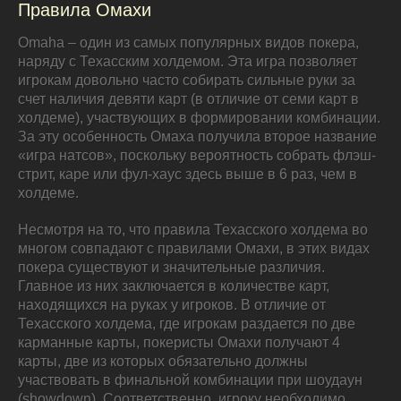
Правила Омахи
Omaha – один из самых популярных видов покера,
наряду с Техасским холдемом. Эта игра позволяет
игрокам довольно часто собирать сильные руки за
счет наличия девяти карт (в отличие от семи карт в
холдеме), участвующих в формировании комбинации.
За эту особенность Омаха получила второе название
«игра натсов», поскольку вероятность собрать флэш-
стрит, каре или фул-хаус здесь выше в 6 раз, чем в
холдеме.
Несмотря на то, что правила Техасского холдема во
многом совпадают с правилами Омахи, в этих видах
покера существуют и значительные различия.
Главное из них заключается в количестве карт,
находящихся на руках у игроков. В отличие от
Техасского холдема, где игрокам раздается по две
карманные карты, покеристы Омахи получают 4
карты, две из которых обязательно должны
участвовать в финальной комбинации при шоудаун
(showdown). Соответственно, игроку необходимо