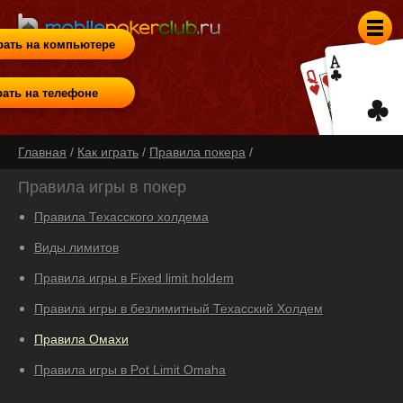
рать на компьютере
рать на телефоне
Главная
/
Как играть
/
Правила покера
/
Правила игры в покер
Правила Техасского холдема
Виды лимитов
Правила игры в Fixed limit holdem
Правила игры в безлимитный Техасский Холдем
Правила Омахи
Правила игры в Pot Limit Omaha